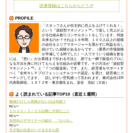
読者登録はこちらからどうぞ
PROFILE
「スタッフさんが自主的に売上を上げてくれる！」
という『波紋型マネジメント™』で楽しく売上が上
がる仕組み創りコンサルタントをしています。何故
出来るのか？それは１６年間、１００人以上の規模
の会社をエリアマネージャーを置かずに利益を出し
続けていた経験があるからです。（業界の市場規模
が半減してる時でした）一人でそういう組織を創る
には、『想い』がお客様まで伝わる方法と、誰でも一瞬で販促のプロに
なる方法を身に付けてもらえる仕組みが必要です。その方法が『波紋型
マネジメント™』と『７つの販促術』です。また、経営者をサポートす
べく『全米ＮＬＰプロフェッショナルコーチ認定』を受け、経営者にコ
ーチングしてます。 話しやすい空気感って言われます。株式会社LER
代表取締役。１９７２年・東京都生まれ。染谷 充紀（大佐）
よく読まれている記事TOP10（直近１週間）
勉強だけじゃ意味がないのは何故？
8ビュー
２０２０／３／２５以降に大切なこと
4ビュー
女性向けデザイナーの紹介 『なりお』
3ビュー
天才肌の社長がハマる大きな罠