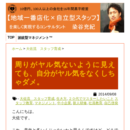
TOP
波紋型マネジメント™
ホーム
>
大佐流 スタッフ育成
>
周りがヤル気ないように見え
ても、自分がヤル気をなくしち
ゃダメ。
2014/09/08
-
大佐流 スタッフ育成
,
生き方
,
２０代でマスターしたいこと
ス
タッフ教育
,
マネジメント
,
中小企業
,
新人研修
,
社員教育
,
自己啓発
こんにちは。
大佐です。
これ、意外と多いんじゃないかと思うんですけど、どうで