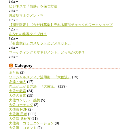
3ビュー
ビジネスで『情熱』を保つ方法
3ビュー
波紋型マネジメント™
3ビュー
【期間限定】【今だけ募集】売れる商品チェックのワークショップ
3ビュー
あなたの集客タイプは？
3ビュー
『有言実行』のメリットとデメリット。
2ビュー
マーケティングとマネジメント、どっちが大事？
2ビュー
Category
まとめ
(2)
ソーシャルメディア活用術 『大佐流』
(19)
友達・知人
(17)
売上が上がる方法 『大佐流』
(129)
大佐の戯言
(24)
大佐の日常
(15)
大佐コンサル 感想
(5)
大佐コーチング
(2)
大佐流 POP
(2)
大佐流 思考
(111)
大佐流 見せ方
(21)
大佐流 コミュニケーション
(8)
大佐流 コメント
(2)