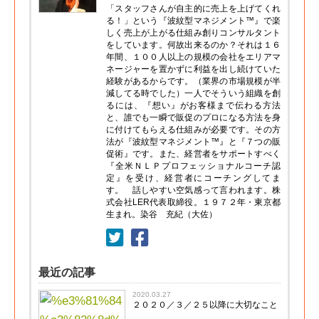
「スタッフさんが自主的に売上を上げてくれ
る！」という『波紋型マネジメント™』で楽
しく売上が上がる仕組み創りコンサルタント
をしています。何故出来るのか？それは１６
年間、１００人以上の規模の会社をエリアマ
ネージャーを置かずに利益を出し続けていた
経験があるからです。（業界の市場規模が半
減してる時でした）一人でそういう組織を創
るには、『想い』がお客様まで伝わる方法
と、誰でも一瞬で販促のプロになる方法を身
に付けてもらえる仕組みが必要です。その方
法が『波紋型マネジメント™』と『７つの販
促術』です。また、経営者をサポートすべく
『全米ＮＬＰプロフェッショナルコーチ認
定』を受け、経営者にコーチングしてま
す。 話しやすい空気感って言われます。株
式会社LER代表取締役。１９７２年・東京都
生まれ。染谷 充紀（大佐）
最近の記事
2020.03.27
２０２０／３／２５以降に大切なこと