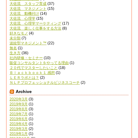
大佐流 スタッフ育成
(37)
大佐流 マネジメント
(15)
大佐流 動機付け
(14)
大佐流 心理学
(15)
大佐流 心理学マーケティング
(17)
大佐流 楽しく仕事をする方法
(8)
好きなモノ
(4)
未分類
(7)
波紋型マネジメント™
(22)
無名
(1)
生き方
(36)
社内研修・セミナー
(10)
販促コンサルタントをやってる理由
(1)
２０代でマスターしたいこと
(18)
Ｂｌａｃｋｂｏｏｋ１ 感想
(1)
ＬＥＲラボとは？
(2)
ＮＬＰプロフェッショナルビジネスコーチ
(2)
Archive
2020年3月
(3)
2019年9月
(1)
2019年8月
(3)
2019年7月
(1)
2019年6月
(1)
2019年4月
(1)
2019年3月
(2)
2019年1月
(1)