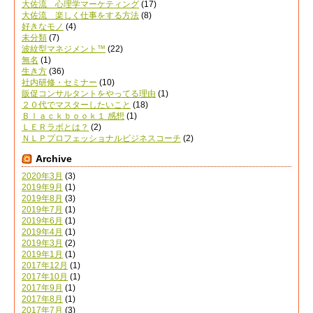
大佐流 心理学マーケティング
(17)
大佐流 楽しく仕事をする方法
(8)
好きなモノ
(4)
未分類
(7)
波紋型マネジメント™
(22)
無名
(1)
生き方
(36)
社内研修・セミナー
(10)
販促コンサルタントをやってる理由
(1)
２０代でマスターしたいこと
(18)
Ｂｌａｃｋｂｏｏｋ１ 感想
(1)
ＬＥＲラボとは？
(2)
ＮＬＰプロフェッショナルビジネスコーチ
(2)
Archive
2020年3月
(3)
2019年9月
(1)
2019年8月
(3)
2019年7月
(1)
2019年6月
(1)
2019年4月
(1)
2019年3月
(2)
2019年1月
(1)
2017年12月
(1)
2017年10月
(1)
2017年9月
(1)
2017年8月
(1)
2017年7月
(3)