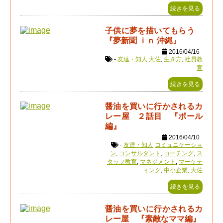
続きを見る
子供に夢を描いてもらう
『夢新聞 ｉｎ 沖縄』
2016/04/16
-
友達・知人
大佐
,
生き方
,
社員教
育
続きを見る
醤油を買いに行かされるカ
レー屋 ２話目 『ポール
編』
2016/04/10
-
友達・知人
コミュニケーショ
ン
,
コンサルタント
,
コーチング
,
ス
タッフ教育
,
マネジメント
,
マーケテ
ィング
,
中小企業
,
大佐
続きを見る
醤油を買いに行かされるカ
レー屋 『素敵なママ編』