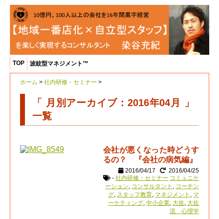
TOP
波紋型マネジメント™
ホーム
>
社内研修・セミナー
>
「 月別アーカイブ：2016年04月 」
一覧
会社が悪くなった時どうす
るの？ 『会社の病気編』
2016/04/17
2016/04/25
-
社内研修・セミナー
コミュニケ
ーション
,
コンサルタント
,
コーチン
グ
,
スタッフ教育
,
マネジメント
,
マ
ーケティング
,
中小企業
,
大佐
,
大佐
流 心理学