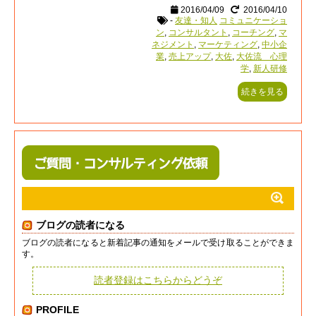
2016/04/09
2016/04/10
-
友達・知人
コミュニケーショ
ン
,
コンサルタント
,
コーチング
,
マ
ネジメント
,
マーケティング
,
中小企
業
,
売上アップ
,
大佐
,
大佐流 心理
学
,
新人研修
続きを見る
ブログの読者になる
ブログの読者になると新着記事の通知をメールで受け取ることができま
す。
読者登録はこちらからどうぞ
PROFILE