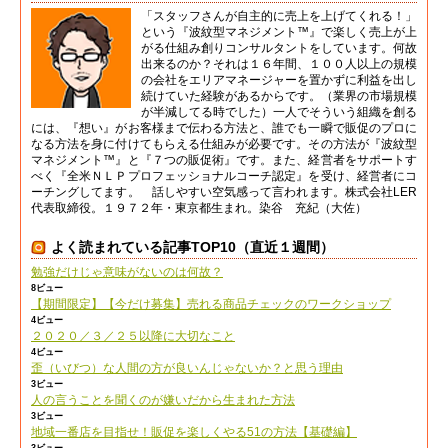
「スタッフさんが自主的に売上を上げてくれる！」
という『波紋型マネジメント™』で楽しく売上が上
がる仕組み創りコンサルタントをしています。何故
出来るのか？それは１６年間、１００人以上の規模
の会社をエリアマネージャーを置かずに利益を出し
続けていた経験があるからです。（業界の市場規模
が半減してる時でした）一人でそういう組織を創る
には、『想い』がお客様まで伝わる方法と、誰でも一瞬で販促のプロに
なる方法を身に付けてもらえる仕組みが必要です。その方法が『波紋型
マネジメント™』と『７つの販促術』です。また、経営者をサポートす
べく『全米ＮＬＰプロフェッショナルコーチ認定』を受け、経営者にコ
ーチングしてます。 話しやすい空気感って言われます。株式会社LER
代表取締役。１９７２年・東京都生まれ。染谷 充紀（大佐）
よく読まれている記事TOP10（直近１週間）
勉強だけじゃ意味がないのは何故？
8ビュー
【期間限定】【今だけ募集】売れる商品チェックのワークショップ
4ビュー
２０２０／３／２５以降に大切なこと
4ビュー
歪（いびつ）な人間の方が良いんじゃないか？と思う理由
3ビュー
人の言うことを聞くのが嫌いだから生まれた方法
3ビュー
地域一番店を目指せ！販促を楽しくやる51の方法【基礎編】
3ビュー