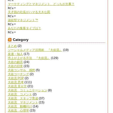
マーケティングとマネジメント、どっちが大事？
3ビュー
天才肌の社長がハマる大きな罠
3ビュー
波紋型マネジメント™
3ビュー
あなたの集客タイプは？
3ビュー
Category
まとめ
(2)
ソーシャルメディア活用術 『大佐流』
(19)
友達・知人
(17)
売上が上がる方法 『大佐流』
(129)
大佐の戯言
(24)
大佐の日常
(15)
大佐コンサル 感想
(5)
大佐コーチング
(2)
大佐流 POP
(2)
大佐流 思考
(111)
大佐流 見せ方
(21)
大佐流 コミュニケーション
(8)
大佐流 コメント
(2)
大佐流 スタッフ育成
(37)
大佐流 マネジメント
(15)
大佐流 動機付け
(14)
大佐流 心理学
(15)