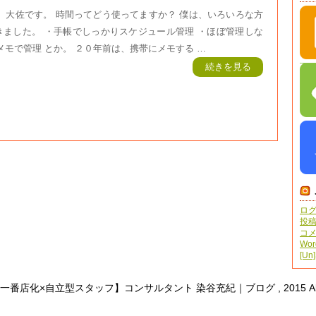
 大佐です。 時間ってどう使ってますか？ 僕は、いろいろな方
きました。 ・手帳でしっかりスケジュール管理 ・ほぼ管理しな
メモで管理 とか。 ２０年前は、携帯にメモする …
続きを見る
ロ
投
コ
Wor
[Un]
地域一番店化×自立型スタッフ】コンサルタント 染谷充紀｜ブログ , 2015 All Rig