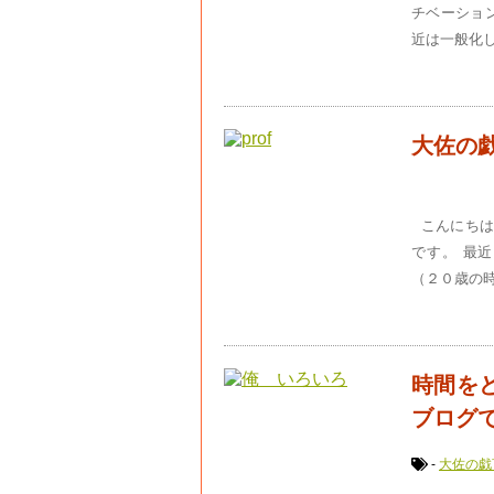
チベーショ
近は一般化し
大佐の
こんにちは
です。 最
（２０歳の
時間を
ブログです
-
大佐の戯