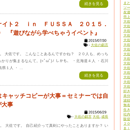
ま
続きを見る
ソ
友
売
大
ナイト２ ｉｎ ＦＵＳＳＡ ２０１５．
大
大
９ 『遊びながら学べちゃうイベント』
大
大佐
2015/07/30
大佐
-
大佐の戯言
大佐
。 大佐です。 こんなことあるんですかね？ ２０人も、めっち
大
大
かりが集まるなんて。(=ﾟωﾟ)ﾉ しかも、 ・北海道４人 ・石川
大
島県１人 ・ …
大
大
続きを見る
大
大
大
好
はキャッチコピーが大事＝セミナーでは自
未
波
が大事
無
生
2015/06/29
社
-
大佐の戯言
大佐
,
成長
販
２
。 大佐です。 自己紹介って真剣にやったことありますか？ い
Ｂｌ