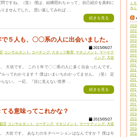
質問ですね。（笑） 僕は、結構照れちゃって、自己紹介を真剣に
Ｌ
Ｎ
りませんでした。 思い返してみれば …
続きを見る
20
20
20
年で５人も、〇〇系の人に出会いました。
20
20
2015/06/27
20
言
コンサルタント
,
コーチング
,
スタッフ教育
,
マネジメント
,
マーケテ
20
ィング
,
大佐
20
20
。 大佐です。 この１年で〇〇系の人に多く出会ったんです。
20
アルってわかります？ 僕はいまいちわかってません。（笑） 定
20
20
らない。 一応、『目に見えない世界 …
20
続きを見る
20
20
20
20
20
きてる意味ってこれかな？
20
20
2015/05/27
20
戯言
コンサルタント
,
コーチング
,
マネジメント
,
マーケティング
,
大佐
20
。 大佐です。 あなたのモチベーションはなんですか？ 僕はモ
20