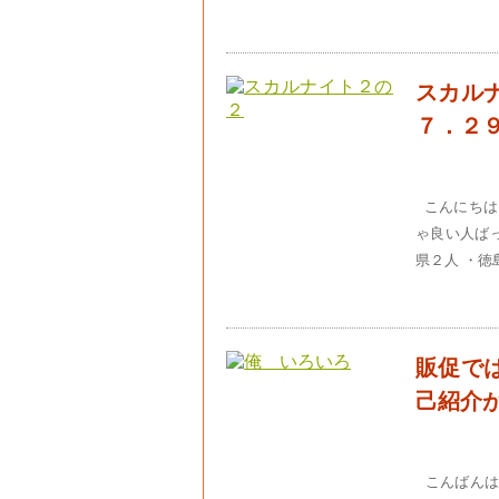
スカル
７．２
こんにちは
ゃ良い人ばっ
県２人 ・徳
販促で
己紹介
こんばんは