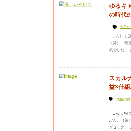
ゆるキ
の時代
-
大佐の
こんにちは
（笑） 最
気でした。 
スカル
益×仕組
-
大佐の戯
こんにちは
ぶん。（笑
グセミナーっ