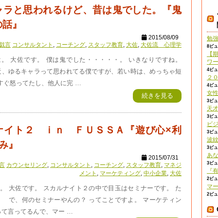
ャラと思われるけど、昔は鬼でした。『鬼
の話』
2015/08/09
勉
戯言
コンサルタント
,
コーチング
,
スタッフ教育
,
大佐
,
大佐流 心理学
8ビ
【
。 大佐です。 僕は鬼でした・・・・・。 いきなりですね。
ワ
4ビ
近、ゆるキャラって思われてる僕ですが、若い時は、めっちゃ短
２
すぐ怒ってたし、他人に完 …
4ビ
女
続きを見る
3ビ
天
3ビ
ビ
ナイト２ ｉｎ ＦＵＳＳＡ『遊び心×利
3ビ
波
み』
3ビ
あ
2015/07/31
3ビ
言
カウンセリング
,
コンサルタント
,
コーチング
,
スタッフ教育
,
マネジ
『
メント
,
マーケティング
,
中小企業
,
大佐
2ビ
マ
。 大佐です。 スカルナイト２の中で目玉はセミナーです。 た
2ビ
） で、何のセミナーやんの？ ってことですよ。 マーケティン
て言ってるんで、マー …