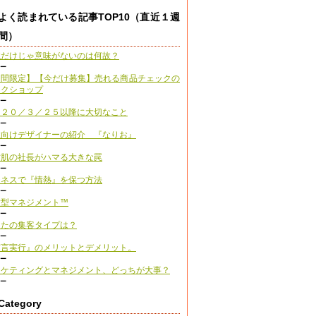
よく読まれている記事TOP10（直近１週
間）
強だけじゃ意味がないのは何故？
ュー
期間限定】【今だけ募集】売れる商品チェックの
ークショップ
ュー
０２０／３／２５以降に大切なこと
ュー
性向けデザイナーの紹介 『なりお』
ュー
才肌の社長がハマる大きな罠
ュー
ジネスで『情熱』を保つ方法
ュー
紋型マネジメント™
ュー
なたの集客タイプは？
ュー
有言実行』のメリットとデメリット。
ュー
ーケティングとマネジメント、どっちが大事？
ュー
Category