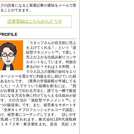
ログの読者になると新着記事の通知をメールで受
取ることができます。
読者登録はこちらからどうぞ
PROFILE
「スタッフさんが自主的に売上
を上げてくれる！」という『波
紋型マネジメント™』で楽しく
売上が上がる仕組み創りコンサ
ルタントをしています。何故出
来るのか？それは１６年間、１
００人以上の規模の会社をエリ
マネージャーを置かずに利益を出し続けていた経
があるからです。（業界の市場規模が半減してる
でした）一人でそういう組織を創るには、『想
』がお客様まで伝わる方法と、誰でも一瞬で販促
プロになる方法を身に付けてもらえる仕組みが必
です。その方法が『波紋型マネジメント™』と
７つの販促術』です。また、経営者をサポートす
く『全米ＮＬＰプロフェッショナルコーチ認定』
受け、経営者にコーチングしてます。 話しやす
空気感って言われます。株式会社LER代表取締
。１９７２年・東京都生まれ。染谷 充紀（大
）