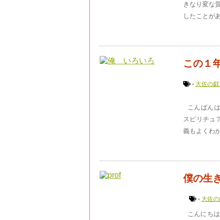
きなり変な
したことがあ
この１
-
大佐の戯
こんばんは
スピリチュ
義もよくわか
僕の生
-
大佐の
こんにちは