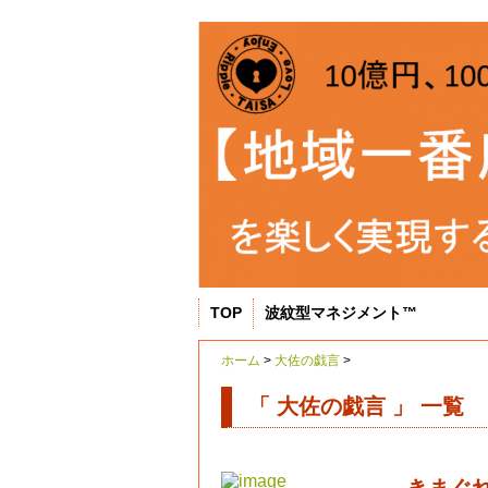
TOP
波紋型マネジメント™
ホーム
>
大佐の戯言
>
「 大佐の戯言 」 一覧