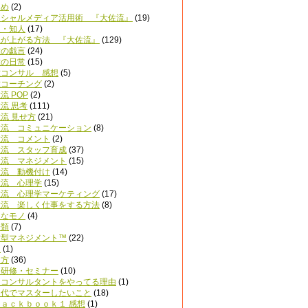
とめ
(2)
ーシャルメディア活用術 『大佐流』
(19)
達・知人
(17)
上が上がる方法 『大佐流』
(129)
佐の戯言
(24)
佐の日常
(15)
佐コンサル 感想
(5)
佐コーチング
(2)
流 POP
(2)
流 思考
(111)
流 見せ方
(21)
佐流 コミュニケーション
(8)
佐流 コメント
(2)
佐流 スタッフ育成
(37)
佐流 マネジメント
(15)
佐流 動機付け
(14)
佐流 心理学
(15)
佐流 心理学マーケティング
(17)
佐流 楽しく仕事をする方法
(8)
きなモノ
(4)
分類
(7)
紋型マネジメント™
(22)
名
(1)
き方
(36)
内研修・セミナー
(10)
促コンサルタントをやってる理由
(1)
０代でマスターしたいこと
(18)
ａｃｋｂｏｏｋ１ 感想
(1)