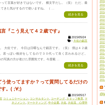
20
ンって言葉が好きではないです。 横文字だし。（笑） ただ、最
20
てきた気がするので使いますね。 （ …
20
20
続きを見る
20
20
20
20
戯言『こう見えて４２歳です』
20
20
2015/05/24
20
-
大佐の戯言
20
20
。 大佐です。 今日は日曜なんで戯言です。（笑） 僕は４２歳
20
近、若っぽい格好をしてるので３０代って良く言われるけど。
20
20
時の写真の方が老けた雰囲気です。今度載 …
20
20
続きを見る
20
20
20
20
どう使ってますか？って質問してるだけの
。( ;∀;)
@l
2015/05/17
言
コミュニケーション
,
コンサルタント
,
コーチング
,
スタッフ教育
,
マ
ネジメント
,
マーケティング
,
中小企業
,
大佐
,
大佐流 心理学