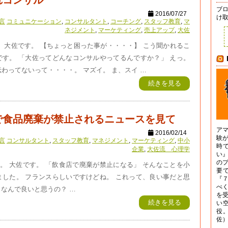
れコンサル
ブ
2016/07/27
け
言
コミュニケーション
,
コンサルタント
,
コーチング
,
スタッフ教育
,
マ
ネジメント
,
マーケティング
,
売上アップ
,
大佐
 大佐です。 【ちょっと困った事が・・・・】 こう聞かれるこ
です。 「大佐ってどんなコンサルやってるんですか？」 えっ。
わってないって・・・・。 マズイ。 ま、スイ …
続きを見る
で食品廃棄が禁止されるニュースを見て
ア
2016/02/14
験
言
コンサルタント
,
スタッフ教育
,
マネジメント
,
マーケティング
,
中小
時
企業
,
大佐流 心理学
い
の
。 大佐です。 「飲食店で廃棄が禁止になる」 そんなことを小
要
ました。 フランスらしいですけどね。 これって、良い事だと思
『
べ
なんで良いと思うの？ …
を
続きを見る
い
役
佐