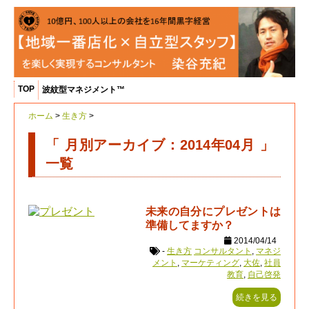
TOP
波紋型マネジメント™
ホーム
>
生き方
>
「 月別アーカイブ：2014年04月 」
一覧
未来の自分にプレゼントは
準備してますか？
2014/04/14
-
生き方
コンサルタント
,
マネジ
メント
,
マーケティング
,
大佐
,
社員
教育
,
自己啓発
続きを見る