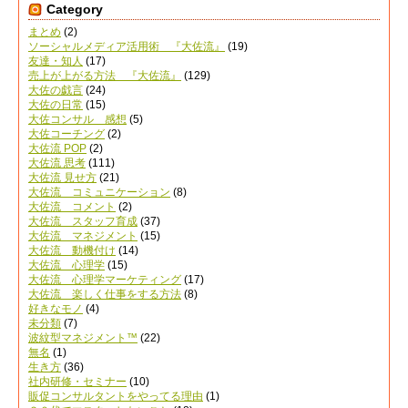
Category
まとめ
(2)
ソーシャルメディア活用術 『大佐流』
(19)
友達・知人
(17)
売上が上がる方法 『大佐流』
(129)
大佐の戯言
(24)
大佐の日常
(15)
大佐コンサル 感想
(5)
大佐コーチング
(2)
大佐流 POP
(2)
大佐流 思考
(111)
大佐流 見せ方
(21)
大佐流 コミュニケーション
(8)
大佐流 コメント
(2)
大佐流 スタッフ育成
(37)
大佐流 マネジメント
(15)
大佐流 動機付け
(14)
大佐流 心理学
(15)
大佐流 心理学マーケティング
(17)
大佐流 楽しく仕事をする方法
(8)
好きなモノ
(4)
未分類
(7)
波紋型マネジメント™
(22)
無名
(1)
生き方
(36)
社内研修・セミナー
(10)
販促コンサルタントをやってる理由
(1)