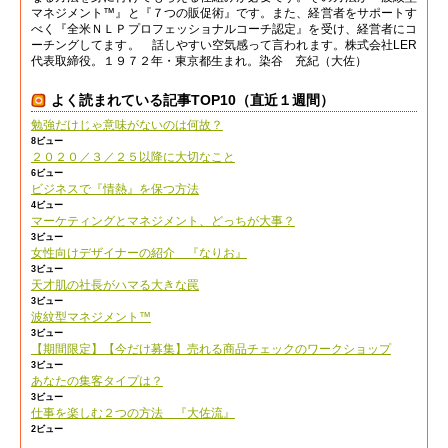
マネジメント™』と『７つの販促術』です。また、経営者をサポートす
べく『全米ＮＬＰプロフェッショナルコーチ認定』を受け、経営者にコ
ーチングしてます。 話しやすい空気感って言われます。株式会社LER
代表取締役。１９７２年・東京都生まれ。染谷 充紀（大佐）
よく読まれている記事TOP10（直近１週間）
勉強だけじゃ意味がないのは何故？
8ビュー
２０２０／３／２５以降に大切なこと
6ビュー
ビジネスで『情熱』を保つ方法
4ビュー
マーケティングとマネジメント、どっちが大事？
3ビュー
女性向けデザイナーの紹介 『なりお』
3ビュー
天才肌の社長がハマる大きな罠
3ビュー
波紋型マネジメント™
3ビュー
【期間限定】【今だけ募集】売れる商品チェックのワークショップ
3ビュー
あなたの集客タイプは？
3ビュー
仕事を楽しむ２つの方法 『大佐流』
2ビュー