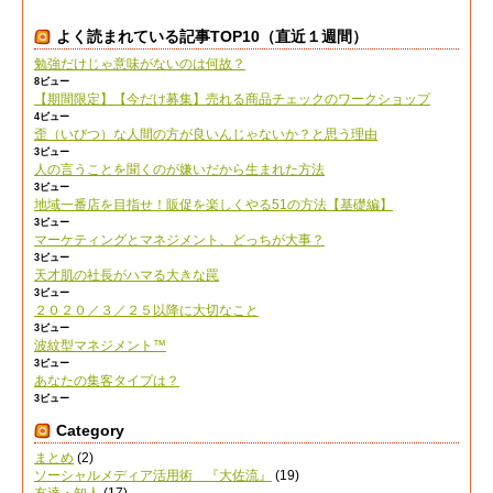
よく読まれている記事TOP10（直近１週間）
勉強だけじゃ意味がないのは何故？
8ビュー
【期間限定】【今だけ募集】売れる商品チェックのワークショップ
4ビュー
歪（いびつ）な人間の方が良いんじゃないか？と思う理由
3ビュー
人の言うことを聞くのが嫌いだから生まれた方法
3ビュー
地域一番店を目指せ！販促を楽しくやる51の方法【基礎編】
3ビュー
マーケティングとマネジメント、どっちが大事？
3ビュー
天才肌の社長がハマる大きな罠
3ビュー
２０２０／３／２５以降に大切なこと
3ビュー
波紋型マネジメント™
3ビュー
あなたの集客タイプは？
3ビュー
Category
まとめ
(2)
ソーシャルメディア活用術 『大佐流』
(19)
友達・知人
(17)