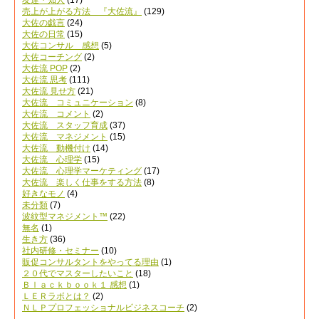
売上が上がる方法 『大佐流』
(129)
大佐の戯言
(24)
大佐の日常
(15)
大佐コンサル 感想
(5)
大佐コーチング
(2)
大佐流 POP
(2)
大佐流 思考
(111)
大佐流 見せ方
(21)
大佐流 コミュニケーション
(8)
大佐流 コメント
(2)
大佐流 スタッフ育成
(37)
大佐流 マネジメント
(15)
大佐流 動機付け
(14)
大佐流 心理学
(15)
大佐流 心理学マーケティング
(17)
大佐流 楽しく仕事をする方法
(8)
好きなモノ
(4)
未分類
(7)
波紋型マネジメント™
(22)
無名
(1)
生き方
(36)
社内研修・セミナー
(10)
販促コンサルタントをやってる理由
(1)
２０代でマスターしたいこと
(18)
Ｂｌａｃｋｂｏｏｋ１ 感想
(1)
ＬＥＲラボとは？
(2)
ＮＬＰプロフェッショナルビジネスコーチ
(2)