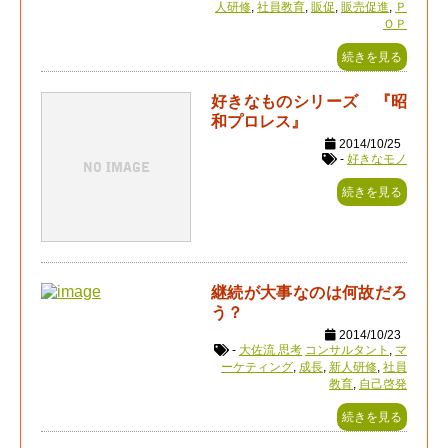
人研修
,
社員教育
,
販促
,
販売促進
,
Ｐ
ＯＰ
続きを見る
好きなものシリーズ 『昭
和プロレス』
2014/10/25
-
好きなモノ
続きを見る
継続が大事なのは何故だろ
う？
2014/10/23
-
大佐流 思考
コンサルタント
,
マ
ーケティング
,
成長
,
新人研修
,
社員
教育
,
自己啓発
続きを見る