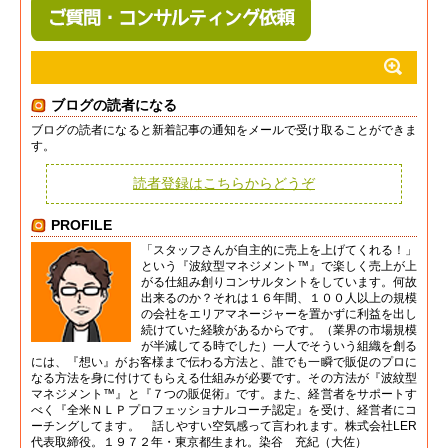
ブログの読者になる
ブログの読者になると新着記事の通知をメールで受け取ることができま
す。
読者登録はこちらからどうぞ
PROFILE
「スタッフさんが自主的に売上を上げてくれる！」
という『波紋型マネジメント™』で楽しく売上が上
がる仕組み創りコンサルタントをしています。何故
出来るのか？それは１６年間、１００人以上の規模
の会社をエリアマネージャーを置かずに利益を出し
続けていた経験があるからです。（業界の市場規模
が半減してる時でした）一人でそういう組織を創る
には、『想い』がお客様まで伝わる方法と、誰でも一瞬で販促のプロに
なる方法を身に付けてもらえる仕組みが必要です。その方法が『波紋型
マネジメント™』と『７つの販促術』です。また、経営者をサポートす
べく『全米ＮＬＰプロフェッショナルコーチ認定』を受け、経営者にコ
ーチングしてます。 話しやすい空気感って言われます。株式会社LER
代表取締役。１９７２年・東京都生まれ。染谷 充紀（大佐）