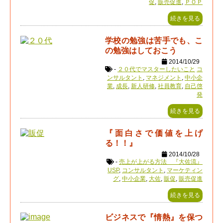
促
,
販売促進
,
ＰＯＰ
続きを見る
学校の勉強は苦手でも、こ
の勉強はしておこう
2014/10/29
-
２０代でマスターしたいこと
コ
ンサルタント
,
マネジメント
,
中小企
業
,
成長
,
新人研修
,
社員教育
,
自己啓
発
続きを見る
『面白さで価値を上げ
る！！』
2014/10/28
-
売上が上がる方法 『大佐流』
USP
,
コンサルタント
,
マーケティン
グ
,
中小企業
,
大佐
,
販促
,
販売促進
続きを見る
ビジネスで『情熱』を保つ