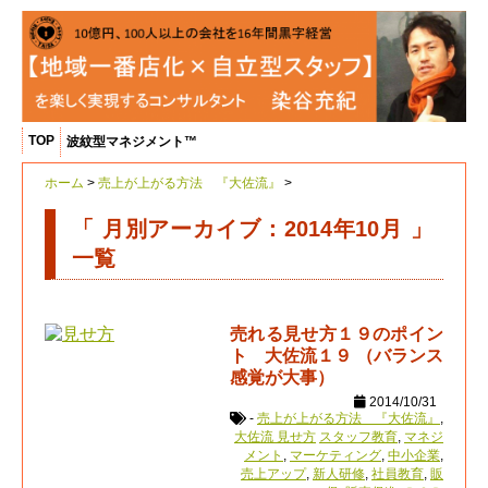
TOP
波紋型マネジメント™
ホーム
>
売上が上がる方法 『大佐流』
>
「 月別アーカイブ：2014年10月 」
一覧
売れる見せ方１９のポイン
ト 大佐流１９ （バランス
感覚が大事）
2014/10/31
-
売上が上がる方法 『大佐流』
,
大佐流 見せ方
スタッフ教育
,
マネジ
メント
,
マーケティング
,
中小企業
,
売上アップ
,
新人研修
,
社員教育
,
販