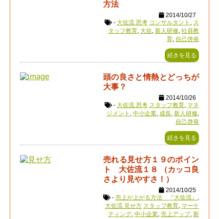
方法
2014/10/27
-
大佐流 思考
コンサルタント
,
ス
タッフ教育
,
大佐
,
新人研修
,
社員教
育
,
自己啓発
続きを見る
頭の良さと情熱とどっちが
大事？
2014/10/26
-
大佐流 思考
スタッフ教育
,
マネ
ジメント
,
中小企業
,
成長
,
新人研修
,
自己啓発
続きを見る
売れる見せ方１９のポイン
ト 大佐流１８ （カッコ良
さより見やすさ！）
2014/10/25
-
売上が上がる方法 『大佐流』
,
大佐流 見せ方
スタッフ教育
,
マーケ
ティング
,
中小企業
,
売上アップ
,
新