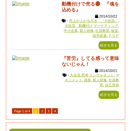
動機付けで売る⓭ 『魂を
込める』
2014/10/22
-
売上が上がる方法 『大佐流』
,
大佐流 動機付け
マーケティング
,
中小企業
,
新人研修
,
社員教育
,
販促
,
販売促進
,
ＰＯＰ
続きを見る
『苦労』してる感って意味
ないじゃん！
2014/10/21
-
大佐流 思考
コンサルタント
,
マ
ネジメント
,
成長
,
新人研修
,
社員教
育
,
自己啓発
続きを見る
Page 1 of 4
1
2
3
4