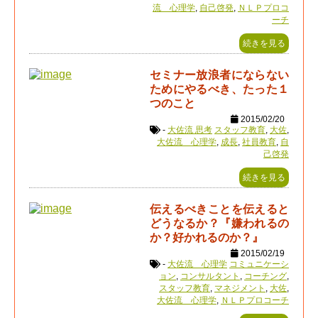
流 心理学
,
自己啓発
,
ＮＬＰプロコ
ーチ
続きを見る
セミナー放浪者にならない
ためにやるべき、たった１
つのこと
2015/02/20
-
大佐流 思考
スタッフ教育
,
大佐
,
大佐流 心理学
,
成長
,
社員教育
,
自
己啓発
続きを見る
伝えるべきことを伝えると
どうなるか？『嫌われるの
か？好かれるのか？』
2015/02/19
-
大佐流 心理学
コミュニケーシ
ョン
,
コンサルタント
,
コーチング
,
スタッフ教育
,
マネジメント
,
大佐
,
大佐流 心理学
,
ＮＬＰプロコーチ