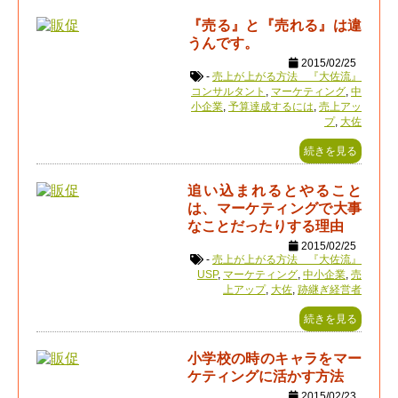
『売る』と『売れる』は違
うんです。
2015/02/25
-
売上が上がる方法 『大佐流』
コンサルタント
,
マーケティング
,
中
小企業
,
予算達成するには
,
売上アッ
プ
,
大佐
続きを見る
追い込まれるとやること
は、マーケティングで大事
なことだったりする理由
2015/02/25
-
売上が上がる方法 『大佐流』
USP
,
マーケティング
,
中小企業
,
売
上アップ
,
大佐
,
跡継ぎ経営者
続きを見る
小学校の時のキャラをマー
ケティングに活かす方法
2015/02/23