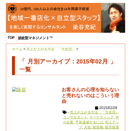
TOP
波紋型マネジメント™
ホーム
>
売上が上がる方法 『大佐流』
>
「 月別アーカイブ：2015年02月 」
一覧
お客さんの心理を知らない
と売れないのはこういう理
由
2015/02/28
-
売上が上がる方法 『大佐流』
コンサルタント
,
マーケティング
,
中
小企業
,
予算達成するには
,
売上アッ
プ
,
大佐
,
販促物
,
販売促進