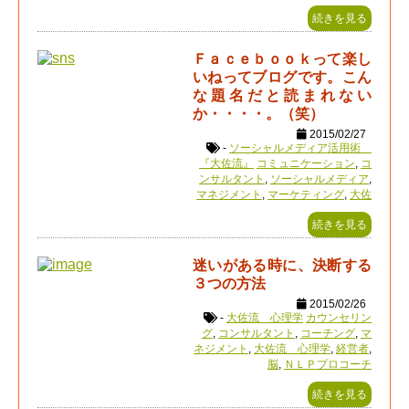
続きを見る
Ｆａｃｅｂｏｏｋって楽し
いねってブログです。こん
な題名だと読まれない
か・・・・。（笑）
2015/02/27
-
ソーシャルメディア活用術
『大佐流』
コミュニケーション
,
コ
ンサルタント
,
ソーシャルメディア
,
マネジメント
,
マーケティング
,
大佐
続きを見る
迷いがある時に、決断する
３つの方法
2015/02/26
-
大佐流 心理学
カウンセリン
グ
,
コンサルタント
,
コーチング
,
マ
ネジメント
,
大佐流 心理学
,
経営者
,
脳
,
ＮＬＰプロコーチ
続きを見る