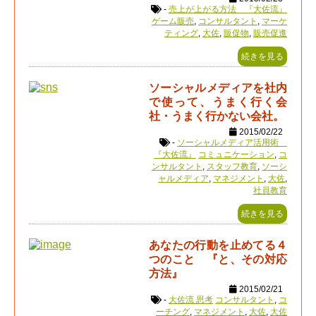
-
売上が上がる方法 『大佐流』
ゲーム販売
,
コンサルタント
,
マーケ
ティング
,
大佐
,
販促物
,
販売促進
続きを見る
ソーシャルメディアを社内
で使って、うまく行く会
社・うまく行かない会社。
2015/02/22
-
ソーシャルメディア活用術
『大佐流』
コミュニケーション
,
コ
ンサルタント
,
スタッフ教育
,
ソーシ
ャルメディア
,
マネジメント
,
大佐
,
社員教育
続きを見る
あなたの行動を止めてる４
つのこと 『と、その対応
方法』
2015/02/21
-
大佐流 思考
コンサルタント
,
コ
ーチング
,
マネジメント
,
大佐
,
大佐