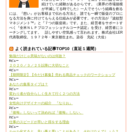
続けていた経験があるからです。（業界の市場規模
が半減してる時でした）一人でそういう組織を創る
には、『想い』がお客様まで伝わる方法と、誰でも一瞬で販促のプロに
なる方法を身に付けてもらえる仕組みが必要です。その方法が『波紋型
マネジメント™』と『７つの販促術』です。また、経営者をサポートす
べく『全米ＮＬＰプロフェッショナルコーチ認定』を受け、経営者にコ
ーチングしてます。 話しやすい空気感って言われます。株式会社LER
代表取締役。１９７２年・東京都生まれ。染谷 充紀（大佐）
よく読まれている記事TOP10（直近１週間）
勉強だけじゃ意味がないのは何故？
8ビュー
２０２０／３／２５以降に大切なこと
4ビュー
【期間限定】【今だけ募集】売れる商品チェックのワークショップ
3ビュー
あなたの集客タイプは？
3ビュー
変わり者が自分らしく生きて行く２つの方法
2ビュー
女性向けデザイナーの紹介 『なりお』
2ビュー
『後悔』しないって決めれば『後悔』しない。
2ビュー
仕事のスピードが早いと得をする理由
2ビュー
ルール化すると、良い事と悪いことがあるよ。それはなんでしょう？