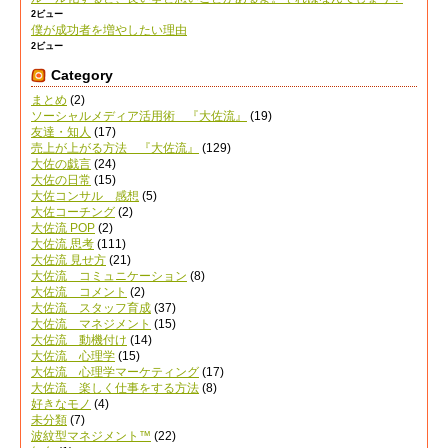
2ビュー
僕が成功者を増やしたい理由
2ビュー
Category
まとめ
(2)
ソーシャルメディア活用術 『大佐流』
(19)
友達・知人
(17)
売上が上がる方法 『大佐流』
(129)
大佐の戯言
(24)
大佐の日常
(15)
大佐コンサル 感想
(5)
大佐コーチング
(2)
大佐流 POP
(2)
大佐流 思考
(111)
大佐流 見せ方
(21)
大佐流 コミュニケーション
(8)
大佐流 コメント
(2)
大佐流 スタッフ育成
(37)
大佐流 マネジメント
(15)
大佐流 動機付け
(14)
大佐流 心理学
(15)
大佐流 心理学マーケティング
(17)
大佐流 楽しく仕事をする方法
(8)
好きなモノ
(4)
未分類
(7)
波紋型マネジメント™
(22)