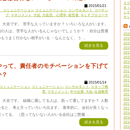
２
2015/01/21
Ｂｌ
 コミュニケーション
コミュニケーション
,
コンサルタント
,
コーチン
Ｌ
グ
,
マネジメント
,
大佐
,
大佐流 心理学
,
経営者
,
ＮＬＰプロコーチ
Ｎ
 大佐です。 苦手な人っていますか？ いろいろな人がいます。
概の人は、苦手な人がいるんじゃないでしょうか？ ・自分は普通
20
もうまく行かない相手がいる ・なんとなく、う …
20
20
続きを見る
20
20
20
20
やって、責任者のモチベーションを下げて
20
20
か？
20
20
2015/01/14
20
コミュニケーション
コミュニケーション
,
コンサルタント
,
スタッフ教
20
育
,
マネジメント
,
中小企業
,
大佐
,
社員教育
20
20
 大佐です。 組織に属してる人は、筋って通してますか？ 人数
20
いると、考え方っていろいろ出ます。 基本的に、会社が良くなっ
20
20
ってる。 （思ってないない人がいる会社はご愁傷 …
20
続きを見る
20
20