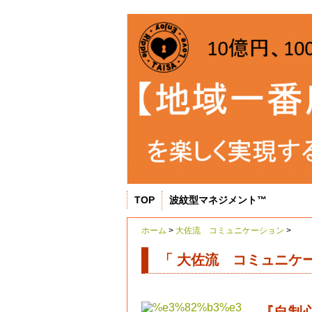
TOP
波紋型マネジメント™
ホーム
>
大佐流 コミュニケーション
>
「 大佐流 コミュニケー