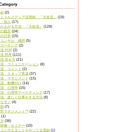
Category
とめ
(2)
ーシャルメディア活用術 『大佐流』
(19)
達・知人
(17)
上が上がる方法 『大佐流』
(129)
佐の戯言
(24)
佐の日常
(15)
佐コンサル 感想
(5)
佐コーチング
(2)
流 POP
(2)
流 思考
(111)
流 見せ方
(21)
佐流 コミュニケーション
(8)
佐流 コメント
(2)
佐流 スタッフ育成
(37)
佐流 マネジメント
(15)
佐流 動機付け
(14)
佐流 心理学
(15)
佐流 心理学マーケティング
(17)
佐流 楽しく仕事をする方法
(8)
きなモノ
(4)
分類
(7)
紋型マネジメント™
(22)
名
(1)
き方
(36)
内研修・セミナー
(10)
促コンサルタントをやってる理由
(1)