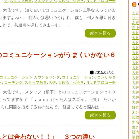
グ
,
スタッフ教育
,
マネジメント
,
大佐流 心理学
,
ＮＬＰプロコーチ
。 大佐です。 知り合いでコミュニケーション上手な人っていま
ま
いますよね～。 何人かは思いつくはず。 僕も、何人か思い付き
ソ
友
てことで、共通点を探してみま～す。 …
売
大
続きを見る
大
大
大
大佐
のコミュニケーションがうまくいかない６
大佐
大佐
大
大
2015/02/01
コミュニケーション
カウンセリング
,
コミュニケーション
,
コンサルタ
大
大
ト
,
コーチング
,
スタッフ教育
,
大佐
,
大佐流 心理学
,
ＮＬＰプロコーチ
大
。 大佐です。 スタッフ（部下）とのコミュニケーションは１０
大
大
行ってますか？ 『ｙｅｓ』だった人はスゴイ。（笑） たいが
大
らに問題を抱えてるものなんで。 経営してると悩みは …
好
未
続きを見る
波
無
生
社
人とは合わない！！」 ３つの違い
販