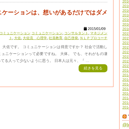
20
20
20
ニケーションは、想いがあるだけではダメ
20
20
20
2015/01/09
20
コミュニケーション
コミュニケーション
,
コンサルタント
,
マネジメン
20
ト
,
大佐
,
大佐流 心理学
,
社員教育
,
自己啓発
,
ＮＬＰプロコーチ
20
20
 大佐です。 コミュニケーションは得意ですか？ 社会で活動し
20
20
ミュニケーションって必要ですね。 大体。 でも、それがもの凄
20
てる人って少ないように思う。 日本人は元々、『 …
20
20
続きを見る
20
20
20
20
20
20
20
20
20
@l