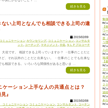
・不快にさせないこと？ …
続きを見る
勉
きない上司となんでも相談できる上司の違
8ビ
【
？
ワ
4ビ
2015/02/09
歪
コミュニケーション
カウンセリング
,
コミュニケーション
,
コンサルタ
う
ント
,
コーチング
,
マネジメント
,
大佐
,
ＮＬＰプロコーチ
3ビ
人
 大佐です。 相談できる上司っていますか？ ・仕事のことだと
3ビ
地
けど、それ以外のことだと出来ない。 ・仕事のことでも出来な
【
でも相談できる。 いろいろな関係性があると思いま …
3ビ
マ
続きを見る
3ビ
天
3ビ
２
ニケーション上手な人の共通点とは？
3ビ
波
発見』
3ビ
あ
2015/02/08
3ビ
 コミュニケーション
コミュニケーション
,
コンサルタント
,
コーチン