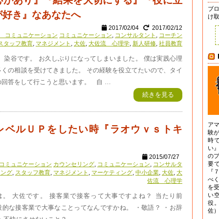
心があり』『結果を大切にする』『役に立
ブ
が好き』なあなたへ
け
2017/02/04
2017/02/12
 コミュニケーション
コミュニケーション
,
コンサルタント
,
コーチン
スタッフ教育
,
マネジメント
,
大佐
,
大佐流 心理学
,
新人研修
,
社員教育
 染谷です。 お久しぶりになってしまいました。 僕は実践心理
多くの相談を受けてきました。 その経験を役立てたいので、タイ
の回答をして行こうと思います。 自 …
続きを見る
ア
レベルＵＰをしたい時『ラオウｖｓトキ
験
時
い
の
2015/07/27
要
コミュニケーション
カウンセリング
,
コミュニケーション
,
コンサルタ
『
チング
,
スタッフ教育
,
マネジメント
,
マーケティング
,
中小企業
,
大佐
,
大
べ
佐流 心理学
を
い
。 大佐です。 接客業で接客って大事ですよね？ 当たり前
役
般的な接客業で大事なことってなんですかね。 ・敬語？ ・お辞
佐