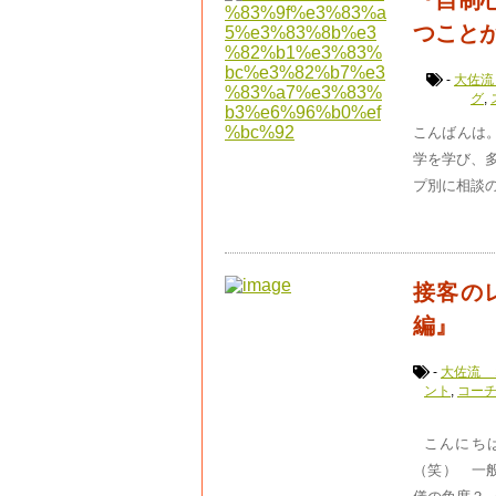
『自制
つこと
-
大佐流
グ
,
こんばんは。
学を学び、
プ別に相談
接客の
編』
-
大佐流 
ント
,
コー
こんにちは
（笑） 一