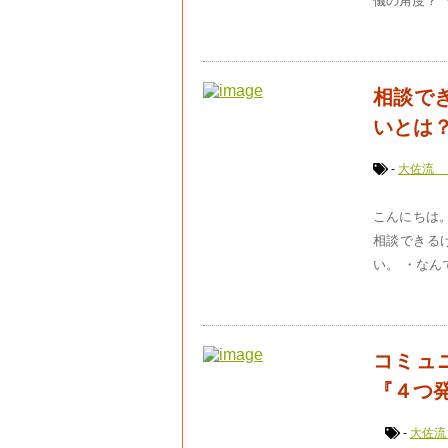
儀の角度？ 
相談で
いとは
-
大佐流 
こんにちは。
相談できる
い。 ・なん
コミュ
『４つ
-
大佐流