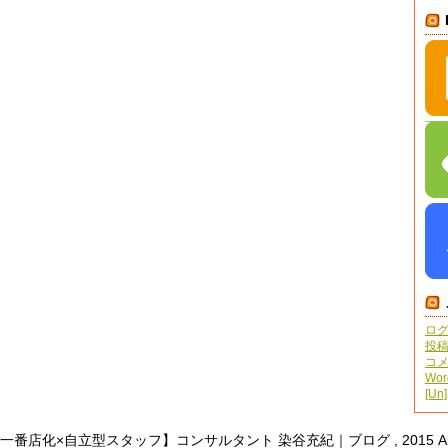
ロ
投
コ
Wor
[Un]
地域一番店化×自立型スタッフ】コンサルタント 染谷充紀｜ブログ , 2015 All Rig