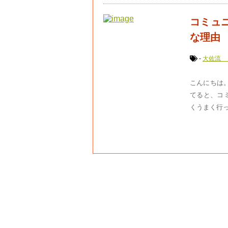
コミュ
な理由
-
大佐流 
こんにちは。
てると、コ
くうまく行っ