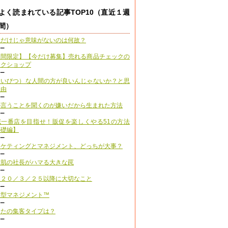
よく読まれている記事TOP10（直近１週
間）
強だけじゃ意味がないのは何故？
ュー
期間限定】【今だけ募集】売れる商品チェックの
ークショップ
ュー
（いびつ）な人間の方が良いんじゃないか？と思
理由
ュー
の言うことを聞くのが嫌いだから生まれた方法
ュー
域一番店を目指せ！販促を楽しくやる51の方法
基礎編】
ュー
ーケティングとマネジメント、どっちが大事？
ュー
才肌の社長がハマる大きな罠
ュー
０２０／３／２５以降に大切なこと
ュー
紋型マネジメント™
ュー
なたの集客タイプは？
ュー