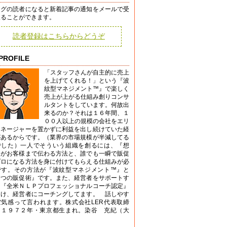
ログの読者になると新着記事の通知をメールで受
取ることができます。
読者登録はこちらからどうぞ
PROFILE
「スタッフさんが自主的に売上
を上げてくれる！」という『波
紋型マネジメント™』で楽しく
売上が上がる仕組み創りコンサ
ルタントをしています。何故出
来るのか？それは１６年間、１
００人以上の規模の会社をエリ
マネージャーを置かずに利益を出し続けていた経
があるからです。（業界の市場規模が半減してる
でした）一人でそういう組織を創るには、『想
』がお客様まで伝わる方法と、誰でも一瞬で販促
プロになる方法を身に付けてもらえる仕組みが必
です。その方法が『波紋型マネジメント™』と
７つの販促術』です。また、経営者をサポートす
く『全米ＮＬＰプロフェッショナルコーチ認定』
受け、経営者にコーチングしてます。 話しやす
空気感って言われます。株式会社LER代表取締
。１９７２年・東京都生まれ。染谷 充紀（大
）