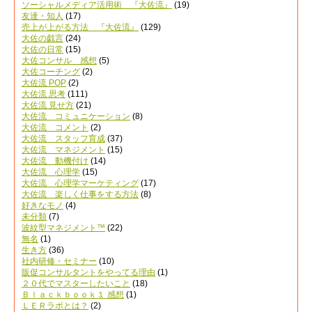
ソーシャルメディア活用術 『大佐流』
(19)
友達・知人
(17)
売上が上がる方法 『大佐流』
(129)
大佐の戯言
(24)
大佐の日常
(15)
大佐コンサル 感想
(5)
大佐コーチング
(2)
大佐流 POP
(2)
大佐流 思考
(111)
大佐流 見せ方
(21)
大佐流 コミュニケーション
(8)
大佐流 コメント
(2)
大佐流 スタッフ育成
(37)
大佐流 マネジメント
(15)
大佐流 動機付け
(14)
大佐流 心理学
(15)
大佐流 心理学マーケティング
(17)
大佐流 楽しく仕事をする方法
(8)
好きなモノ
(4)
未分類
(7)
波紋型マネジメント™
(22)
無名
(1)
生き方
(36)
社内研修・セミナー
(10)
販促コンサルタントをやってる理由
(1)
２０代でマスターしたいこと
(18)
Ｂｌａｃｋｂｏｏｋ１ 感想
(1)
ＬＥＲラボとは？
(2)