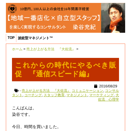
TOP
波紋型マネジメント™
ホーム
>
売上が上がる方法 『大佐流』
>
これからの時代にやるべき販
促 『通信スピード編』
2016/08/29
-
売上が上がる方法 『大佐流』
コミュニケーション
,
コンサル
タント
,
コーチング
,
スタッフ教育
,
マネジメント
,
マーケティング
,
大
佐流 心理学
こんばんは。
染谷です。
今日、時間を買いました。