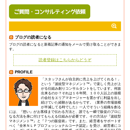
ブログの読者になる
ブログの読者になると新着記事の通知をメールで受け取ることができま
す。
読者登録はこちらからどうぞ
PROFILE
「スタッフさんが自主的に売上を上げてくれる！」
という『波紋型マネジメント™』で楽しく売上が上
がる仕組み創りコンサルタントをしています。何故
出来るのか？それは１６年間、１００人以上の規模
の会社をエリアマネージャーを置かずに利益を出し
続けていた経験があるからです。（業界の市場規模
が半減してる時でした）一人でそういう組織を創る
には、『想い』がお客様まで伝わる方法と、誰でも一瞬で販促のプロに
なる方法を身に付けてもらえる仕組みが必要です。その方法が『波紋型
マネジメント™』と『７つの販促術』です。また、経営者をサポートす
べく『全米ＮＬＰプロフェッショナルコーチ認定』を受け、経営者にコ