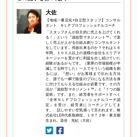
大佐
【地域一番店化×自立型スタッフ】コンサル
タント ＮＬＰプロフェッショナルコーチ
「スタッフさんが自主的に売上を上げてくれ
る！」という『波紋型マネジメント™』で楽
しく売上が上がる仕組み創りコンサルタント
をしています。何故出来るのか？それは１６
年間、１００人以上の規模の会社をエリアマ
ネージャーを置かずに利益を出し続けていた
経験があるからです。（業界の市場規模が半
減してる時でした）一人でそういう組織を創
るには、『想い』がお客様まで伝わる方法
と、誰でも一瞬で販促のプロになる方法を身
に付けてもらえる仕組みが必要です。その方
法が『波紋型マネジメント™』と『７つの販
促術』です。また、経営者をサポートすべく
『全米ＮＬＰプロフェッショナルコーチ認
定』を受け、経営者にコーチングしてま
す。 話しやすい空気感って言われます。株
式会社LER代表取締役。１９７２年・東京都
生まれ。染谷 充紀（大佐）