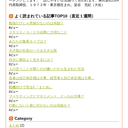
ーチングしてます。 話しやすい空気感って言われます。株式会社LER
代表取締役。１９７２年・東京都生まれ。染谷 充紀（大佐）
よく読まれている記事TOP10（直近１週間）
勉強だけじゃ意味がないのは何故？
8ビュー
２０２０／３／２５以降に大切なこと
4ビュー
あなたの集客タイプは？
3ビュー
天才肌の社長がハマる大きな罠
3ビュー
自分に都合よく生きるには？
2ビュー
人の言うことを聞くのが嫌いだから生まれた方法
2ビュー
若者は自己肯定感は大事。経営者も自己肯定感は大事。
2ビュー
動機付けで売る‼︎ 『まとめ』
2ビュー
マーケティングとマネジメント、どっちが大事？
2ビュー
行動しないと身に付かないのは何故か？
2ビュー
Category
まとめ
(2)